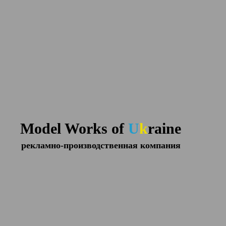
Model Works of
U
k
raine
рекламно-производственная компания