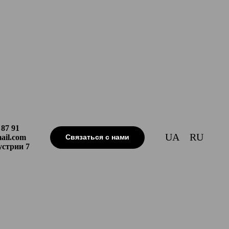
 87 91
UA
RU
il.com
Связаться с нами
устрии 7