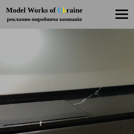
Model Works of
U
k
raine
рекламно-виробнича компанія