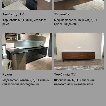
Тумба під TV
TV тумба
Фарбоване МДФ, ДСП, металева
Мдф пофарбований в мат, ДСП,
рама
кріплення до стіни
Кухня
Тумба під TV
МДФ пофарботваний, ДСП, камінь,
Шпонований МДФ, нанесення
світлодіодне підсвічування
матового лаку, металеві ноги