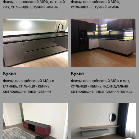
Фасад- шпонований МДФ, матовий
Фасад пофарбований МДФ,
лак, стільниця- штучний камінь
стільниця - штучний камінь
Кухня
Кухня
Фасад пофарбований МДФ в
Фасад пофарбований МДФ в мат,
глянець, стільніця - камінь,
стільніця - камінь, індивідуальна
світлодіодне підсвічування
світлодіодне підсвічування полиць